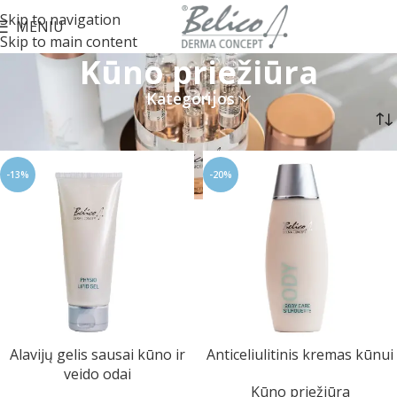
Skip to navigation
MENIU
Skip to main content
Kūno priežiūra
Kategorijos
Pradžia
Kūno priežiūra
-13%
-20%
Alavijų gelis sausai kūno ir
Anticeliulitinis kremas kūnui
veido odai
Kūno priežiūra