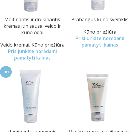
Maitinantis ir drėkinantis
Prabangus kūno šveitiklis
kremas itin sausai veido ir
Kūno priežiūra
kūno odai
Prisijunkite norėdami
Veido kremai
,
Kūno priežiūra
pamatyti kainas
Prisijunkite norėdami
pamatyti kainas
-20%
Raminantis, raumenis
Rankų kremas su vitaminais