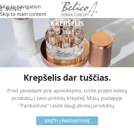
Skip to navigation
MENIU
Skip to main content
KREPŠELIS
Krepšelis dar tuščias.
Prieš pereidami prie apmokėjimo, turite pridėti keletą
produktų į savo pirkinių krepšelį.
Mūsų puslapyje
"Parduotuvė" rasite daug įdomių produktų.
GRĮŽTI Į PARDUOTUVĘ