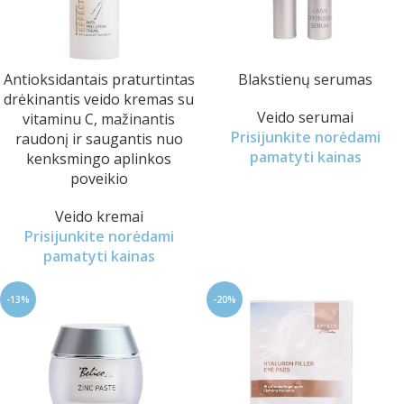
Antioksidantais praturtintas
Blakstienų serumas
drėkinantis veido kremas su
Veido serumai
vitaminu C, mažinantis
Prisijunkite norėdami
raudonį ir saugantis nuo
pamatyti kainas
kenksmingo aplinkos
poveikio
Veido kremai
Prisijunkite norėdami
pamatyti kainas
-13%
-20%