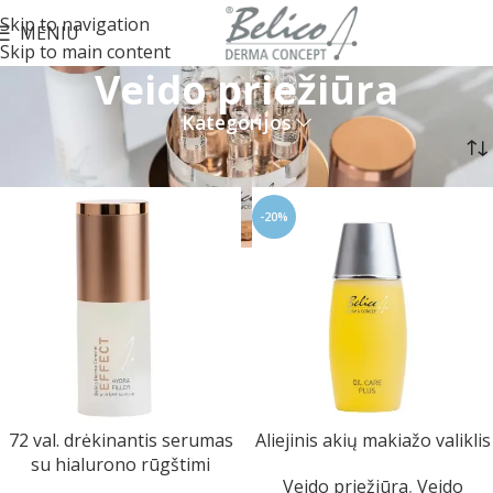
Skip to navigation
MENIU
Skip to main content
Veido priežiūra
Kategorijos
Pradžia
Veido priežiūra
Puslapis 2
-20%
72 val. drėkinantis serumas
Aliejinis akių makiažo valiklis
su hialurono rūgštimi
Veido priežiūra
,
Veido