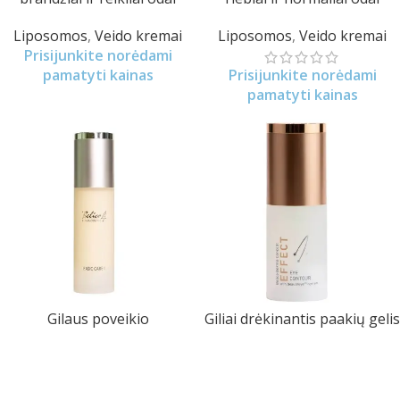
Liposomos
,
Veido kremai
Liposomos
,
Veido kremai
Prisijunkite norėdami
pamatyti kainas
Prisijunkite norėdami
pamatyti kainas
Gilaus poveikio
Giliai drėkinantis paakių gelis
daugiasluoksnės liposomos
Paakių kremai
sausai odai
Prisijunkite norėdami
Liposomos
,
Veido kremai
pamatyti kainas