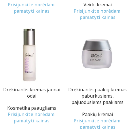
Prisijunkite norėdami
Veido kremai
pamatyti kainas
Prisijunkite norėdami
pamatyti kainas
Drėkinantis kremas jaunai
Drėkinantis paakių kremas
odai
paburkusiems,
pajuodusiems paakiams
Kosmetika paaugliams
Prisijunkite norėdami
Paakių kremai
pamatyti kainas
Prisijunkite norėdami
pamatyti kainas