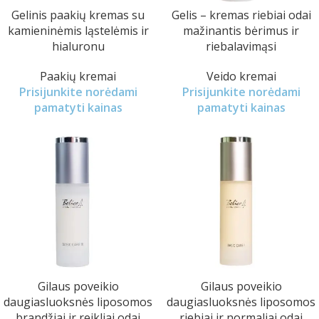
Gelinis paakių kremas su
Gelis – kremas riebiai odai
kamieninėmis ląstelėmis ir
mažinantis bėrimus ir
hialuronu
riebalavimąsi
Paakių kremai
Veido kremai
Prisijunkite norėdami
Prisijunkite norėdami
pamatyti kainas
pamatyti kainas
Gilaus poveikio
Gilaus poveikio
daugiasluoksnės liposomos
daugiasluoksnės liposomos
brandžiai ir reikliai odai
riebiai ir normaliai odai