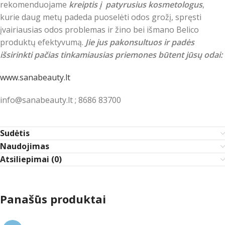
rekomenduojame
kreiptis į patyrusius kosmetologus
,
kurie daug metų padeda puoselėti odos grožį, spręsti
įvairiausias odos problemas ir žino bei išmano Belico
produktų efektyvumą.
Jie jus pakonsultuos ir padės
išsirinkti pačias tinkamiausias priemones būtent jūsų odai:
www.sanabeauty.lt
info@sanabeauty.lt ; 8686 83700
Sudėtis
Naudojimas
Atsiliepimai (0)
Panašūs produktai