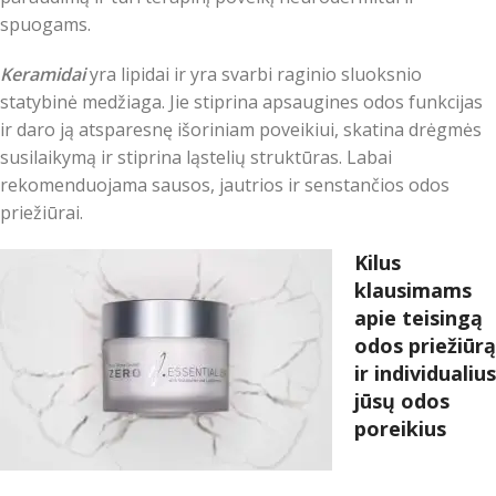
spuogams.
Keramidai
yra lipidai ir yra svarbi raginio sluoksnio
statybinė medžiaga. Jie stiprina apsaugines odos funkcijas
ir daro ją atsparesnę išoriniam poveikiui, skatina drėgmės
susilaikymą ir stiprina ląstelių struktūras. Labai
rekomenduojama sausos, jautrios ir senstančios odos
priežiūrai.
Kilus
klausimams
apie teisingą
odos priežiūrą
ir individualius
jūsų odos
poreikius