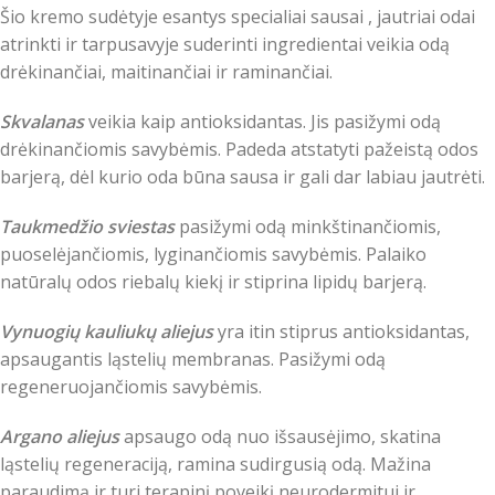
Šio kremo sudėtyje esantys specialiai sausai , jautriai odai
atrinkti ir tarpusavyje suderinti ingredientai veikia odą
drėkinančiai, maitinančiai ir raminančiai.
Skvalanas
veikia kaip antioksidantas. Jis pasižymi odą
drėkinančiomis savybėmis. Padeda atstatyti pažeistą odos
barjerą, dėl kurio oda būna sausa ir gali dar labiau jautrėti.
Taukmedžio sviestas
pasižymi odą minkštinančiomis,
puoselėjančiomis, lyginančiomis savybėmis. Palaiko
natūralų odos riebalų kiekį ir stiprina lipidų barjerą.
Vynuogių kauliukų aliejus
yra itin stiprus antioksidantas,
apsaugantis ląstelių membranas. Pasižymi odą
regeneruojančiomis savybėmis.
Argano aliejus
apsaugo odą nuo išsausėjimo, skatina
ląstelių regeneraciją, ramina sudirgusią odą. Mažina
paraudimą ir turi terapinį poveikį neurodermitui ir