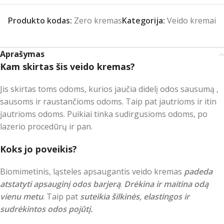
Produkto kodas:
Zero kremas
Kategorija:
Veido kremai
Aprašymas
Kam skirtas šis veido kremas?
Jis skirtas toms odoms, kurios jaučia didelį odos sausumą ,
sausoms ir raustančioms odoms. Taip pat jautrioms ir itin
jautrioms odoms. Puikiai tinka sudirgusioms odoms, po
lazerio procedūrų ir pan.
Koks jo poveikis?
Biomimetinis, ląsteles apsaugantis veido kremas
padeda
atstatyti apsauginį odos barjerą
.
Drėkina ir maitina odą
vienu metu
. Taip pat
suteikia šilkinės, elastingos ir
sudrėkintos odos pojūtį.