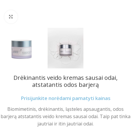
Spustelėkite norėdami padidinti
Drėkinantis veido kremas sausai odai,
atstatantis odos barjerą
Prisijunkite norėdami pamatyti kainas
Biomimetinis, drėkinantis, ląsteles apsaugantis, odos
barjerą atstatantis veido kremas sausai odai. Taip pat tinka
jautriai ir itin jautriai odai.