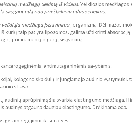
maistinių medžiagų tiekimą iš vidaus.
Veikliosios medžiagos
da saugant odą nuo priešlaikinio odos senėjimo.
u veikliųjų medžiagų įsisavinimu
į organizmą. Dėl mažos mol
iš kurių taip pat yra liposomos, galima užtikrinti absorbciją
oginį prieinamumą ir gerą įsisąvinimą.
ntikancerogeginėmis, antimutageninėmis savybėmis.
cijai, kolageno skaidulų ir jungiamojo audinio vystymuisi, ta
acinio streso.
visų audinių aprūpinimą šia svarbia elastingumo medžiaga. Hi
asis audinys atgauna daugiau elastingumo. Drėkinama oda.
us geram regėjimui iki senatvės.