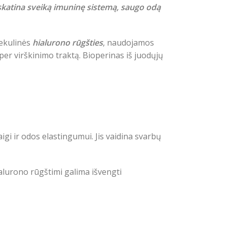
skatina sveiką imuninę sistemą, saugo odą
ekulinės
hialurono rūgšties
, naudojamos
 per virškinimo traktą. Bioperinas iš juodųjų
igi ir odos elastingumui. Jis vaidina svarbų
alurono rūgštimi galima išvengti