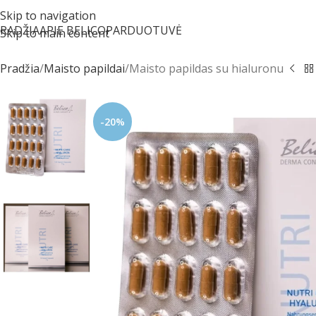
Skip to navigation
RADŽIA
APIE BELICO
PARDUOTUVĖ
Skip to main content
Pradžia
Maisto papildai
Maisto papildas su hialuronu
-20%