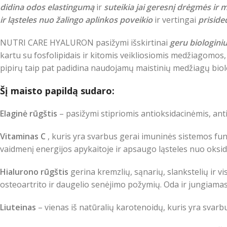
didina odos elastingumą
ir
suteikia jai geresnį drėgmės ir 
ir ląsteles nuo žalingo aplinkos poveikio
ir vertingai
priside
NUTRI CARE HYALURON pasižymi išskirtinai
geru
biologini
kartu su fosfolipidais ir kitomis veikliosiomis medžiagomos, 
pipirų taip pat padidina naudojamų maistinių medžiagų biol
Šį maisto papildą sudaro:
Elaginė rūgštis
– pasižymi stipriomis antioksidacinėmis, a
Vitaminas C
, kuris yra svarbus gerai imuninės sistemos funk
vaidmenį energijos apykaitoje ir apsaugo ląsteles nuo oksid
Hialurono rūgštis
gerina kremzlių, sąnarių, slankstelių ir 
osteoartrito ir daugelio senėjimo požymių. Oda ir jungiam
Liuteinas
– vienas iš natūralių karotenoidų, kuris yra svarb