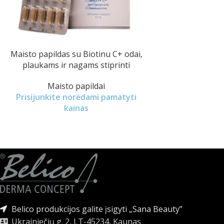
Maisto papildas su Biotinu C+ odai,
plaukams ir nagams stiprinti
Maisto papildai
Prisijunkite norėdami pamatyti
kainas
Belico produkcijos galite įsigyti „Sana Beauty”
Ukrainiečių g. 2, LT-45234, Kaunas