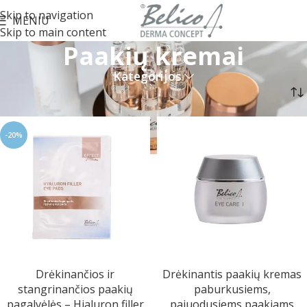
Skip to navigation
MENIU
Skip to main content
Paakių kremai
Kategorijos
Pradžia
Veido priežiūra
Paakių kremai
-20%
Drėkinančios ir
Drėkinantis paakių kremas
stangrinančios paakių
paburkusiems,
pagalvėlės – Hialuron filler
pajuodusiems paakiams