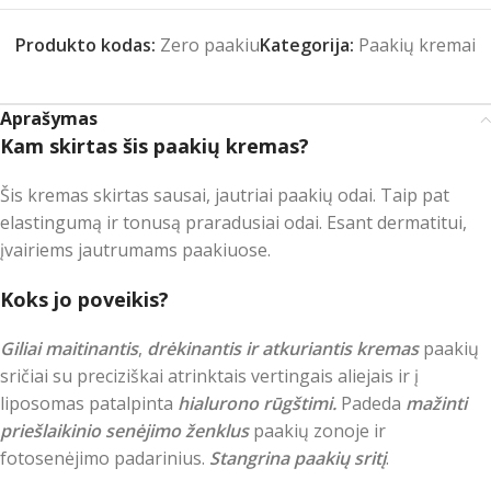
Produkto kodas:
Zero paakiu
Kategorija:
Paakių kremai
Aprašymas
Kam skirtas šis paakių kremas?
Šis kremas skirtas sausai, jautriai paakių odai. Taip pat
elastingumą ir tonusą praradusiai odai. Esant dermatitui,
įvairiems jautrumams paakiuose.
Koks jo poveikis?
Giliai maitinantis
,
drėkinantis ir atkuriantis kremas
paakių
sričiai su preciziškai atrinktais vertingais aliejais ir į
liposomas patalpinta
hialurono rūgštimi.
Padeda
mažinti
priešlaikinio senėjimo ženklus
paakių zonoje ir
fotosenėjimo padarinius.
Stangrina paakių sritį
.