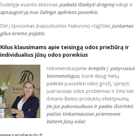
Sudėtyje esantis ektoinas
padeda išlaikyti drėgmę
odoje ir
apsaugoti ją nuo žalingo aplinkos poveikio
.
Dėl į liposomas įkapsuliuotos hialurono rūgšties
juntamas
gilus kremo pojūtis.
Kilus klausimams apie teisingą odos priežiūrą ir
individualius jūsų odos poreikius
rekomenduojame
kreiptis į patyrusius
kosmetologus
, kurie daug metų
padeda puoselėti odos grožį, spręsti
įvairiausias odos problemas ir žino bei
išmano Belico produktų efektyvumą.
Jie jus pakonsultuos ir padės išsirinkti
pačias tinkamiausias priemones
būtent jūsų odai:
www.sanabeauty.lt