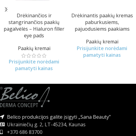
Drėkinančios ir
Drėkinantis paakių kremas
stangrinančios paakių
paburkusiems,
pagalvėlės – Hialuron filler
pajuodusiems paakiams
eye pads
Paakių kremai
Paakių kremai
Prisijunkite norėdami
pamatyti kainas
Prisijunkite norėdami
pamatyti kainas
Belico produkcijos galite įsigyti „Sana Beauty”
Ukrainiečių g. 2, LT-45234, Kaunas
+370 686 83700