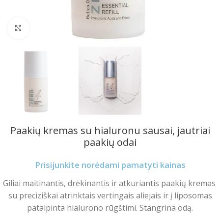
Spustelėkite norėdami padidinti
Paakių kremas su hialuronu sausai, jautriai
paakių odai
Prisijunkite norėdami pamatyti kainas
Giliai maitinantis, drėkinantis ir atkuriantis paakių kremas
su preciziškai atrinktais vertingais aliejais ir į liposomas
patalpinta hialurono rūgštimi. Stangrina odą.