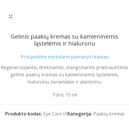
Spustelėkite norėdami padidinti
Gelinis paakių kremas su kamieninėmis
ląstelėmis ir hialuronu
Prisijunkite norėdami pamatyti kainas
Regeneruojantis, drėkinantis, stangrinantis priešraukšlinis
gelinis paakių kremas su kamieninėmis ląstelėmis,
hialuronu, keramidais ir alantoinu.
Tūris: 15 ml
Produkto kodas:
Eye Care III
Kategorija:
Paakių kremai