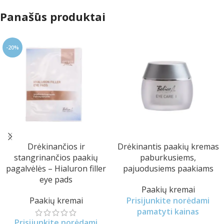
Panašūs produktai
-20%
Drėkinančios ir
Drėkinantis paakių kremas
stangrinančios paakių
paburkusiems,
pagalvėlės – Hialuron filler
pajuodusiems paakiams
eye pads
Paakių kremai
Paakių kremai
Prisijunkite norėdami
pamatyti kainas
Prisijunkite norėdami