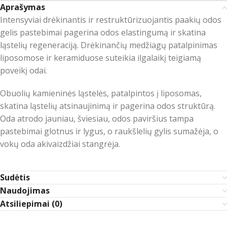
Aprašymas
Intensyviai drėkinantis ir restruktūrizuojantis paakių odos
gelis pastebimai pagerina odos elastingumą ir skatina
ląstelių regeneraciją. Drėkinančių medžiagų patalpinimas
liposomose ir keramiduose suteikia ilgalaikį teigiamą
poveikį odai.
Obuolių kamieninės ląstelės, patalpintos į liposomas,
skatina ląstelių atsinaujinimą ir pagerina odos struktūrą.
Oda atrodo jauniau, šviesiau, odos paviršius tampa
pastebimai glotnus ir lygus, o raukšlelių gylis sumažėja, o
vokų oda akivaizdžiai stangrėja.
Sudėtis
Naudojimas
Atsiliepimai (0)