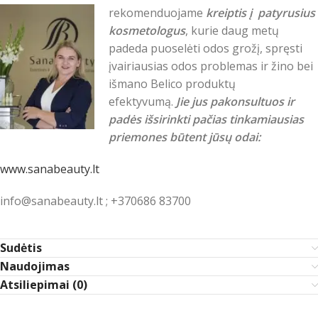
rekomenduojame
kreiptis į patyrusius
kosmetologus
, kurie daug metų
padeda puoselėti odos grožį, spręsti
įvairiausias odos problemas ir žino bei
išmano Belico produktų
efektyvumą.
Jie jus pakonsultuos ir
padės išsirinkti pačias tinkamiausias
priemones būtent jūsų odai:
www.sanabeauty.lt
info@sanabeauty.lt ; +370686 83700
Sudėtis
Naudojimas
Atsiliepimai (0)