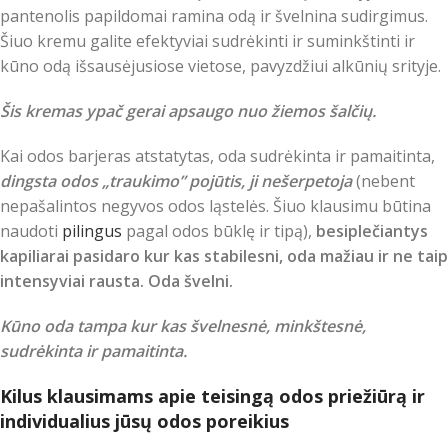
pantenolis papildomai ramina odą ir švelnina sudirgimus.
Šiuo kremu galite efektyviai sudrėkinti ir suminkštinti ir
kūno odą išsausėjusiose vietose, pavyzdžiui alkūnių srityje.
Šis kremas ypač gerai apsaugo nuo žiemos šalčių.
Kai odos barjeras atstatytas, oda sudrėkinta ir pamaitinta,
dingsta odos „traukimo” pojūtis, ji nešerpetoja
(nebent
nepašalintos negyvos odos ląstelės. Šiuo klausimu būtina
naudoti
pilingus
pagal odos būklę ir tipą),
besiplečiantys
kapiliarai pasidaro kur kas stabilesni, oda mažiau ir ne taip
intensyviai rausta. Oda švelni.
Kūno oda tampa kur kas švelnesnė, minkštesnė,
sudrėkinta ir pamaitinta.
Kilus klausimams apie teisingą odos priežiūrą ir
individualius jūsų odos poreikius