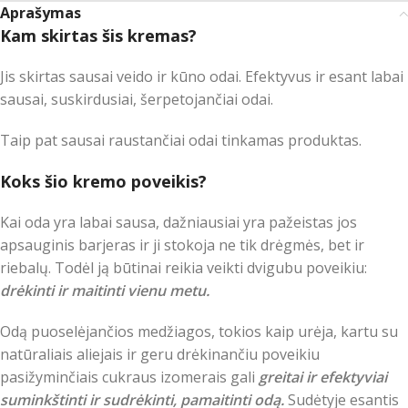
Aprašymas
Kam skirtas šis kremas?
Jis skirtas sausai veido ir kūno odai. Efektyvus ir esant labai
sausai, suskirdusiai, šerpetojančiai odai.
Taip pat sausai raustančiai odai tinkamas produktas.
Koks šio kremo poveikis?
Kai oda yra labai sausa, dažniausiai yra pažeistas jos
apsauginis barjeras ir ji stokoja ne tik drėgmės, bet ir
riebalų. Todėl ją būtinai reikia veikti dvigubu poveikiu:
drėkinti ir maitinti vienu metu.
Odą puoselėjančios medžiagos, tokios kaip urėja, kartu su
natūraliais aliejais ir geru drėkinančiu poveikiu
pasižyminčiais cukraus izomerais gali
greitai ir efektyviai
suminkštinti ir sudrėkinti, pamaitinti odą.
Sudėtyje esantis