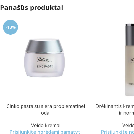
Panašūs produktai
-13%
Cinko pasta su siera problematinei
Drėkinantis krema
odai
ir norm
Veido kremai
Veid
Prisijunkite norėdami pamatyti
Prisijunkite 