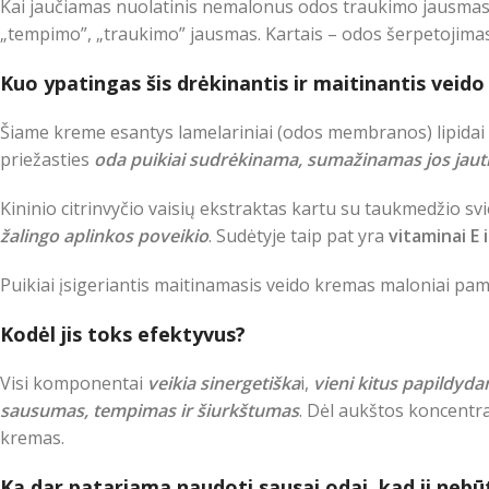
Kai jaučiamas nuolatinis nemalonus odos traukimo jausmas 
„tempimo”, „traukimo” jausmas. Kartais – odos šerpetojimas
Kuo ypatingas šis drėkinantis ir maitinantis veid
Šiame kreme esantys lamelariniai (odos membranos) lipidai
priežasties
oda puikiai sudrėkinama, sumažinamas jos jaut
Kininio citrinvyčio vaisių ekstraktas kartu su taukmedžio s
žalingo aplinkos poveikio
. Sudėtyje taip pat yra
vitaminai E i
Puikiai įsigeriantis maitinamasis veido kremas maloniai pam
Kodėl jis toks efektyvus?
Visi komponentai
veikia sinergetiška
i,
vieni
kitus papildyda
sausumas, tempimas ir šiurkštumas
. Dėl aukštos koncentr
kremas.
Ką dar patariama naudoti sausai odai, kad ji nebū