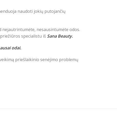
menduoja naudoti jokių putojančių
 kad nejautrintumėte, nesausintumėte odos.
priežiūros specialistu iš
Sana Beauty.
ausai odai.
ir veikimą priešlaikinio senėjimo problemų