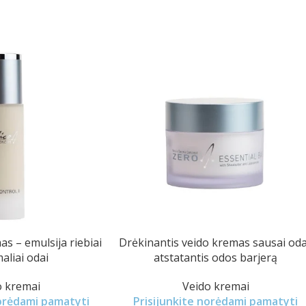
s – emulsija riebiai
Drėkinantis veido kremas sausai oda
aliai odai
atstatantis odos barjerą
o kremai
Veido kremai
norėdami pamatyti
Prisijunkite norėdami pamatyti