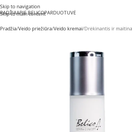
Skip to navigation
RADŽIA
APIE BELICO
PARDUOTUVĖ
Skip to main content
Pradžia
Veido priežiūra
Veido kremai
Drėkinantis ir maitin