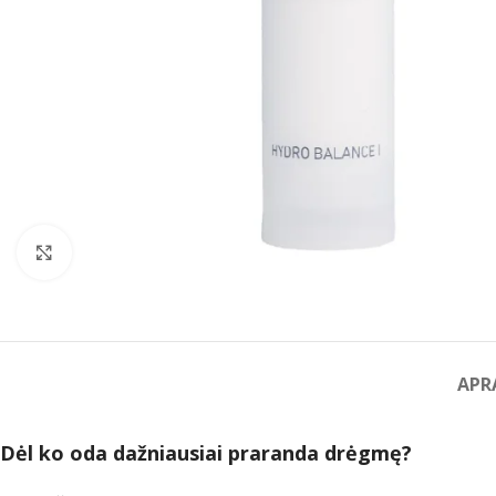
Spustelėkite norėdami padidinti
APR
Dėl ko oda dažniausiai praranda drėgmę?