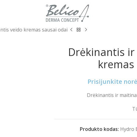
antis veido kremas sausai odai
Drėkinantis ir
kremas 
Prisijunkite no
Drėkinantis ir maitin
Tū
Produkto kodas:
Hydro 