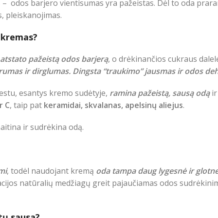
– odos barjero vientisumas yra pažeistas. Dėl to oda prar
, pleiskanojimas.
o kremas?
atstato pažeistą odos barjerą
, o drėkinančios cukraus dale
rumas ir dirglumas.
Dingsta “traukimo” jausmas ir odos deh
viestu, esantys kremo sudėtyje,
ramina pažeistą, sausą odą
i
r C
, taip pat
keramidai, skvalanas, apelsinų aliejus
.
aitina ir sudrėkina odą.
mi
, todėl naudojant kremą
oda tampa daug lygesnė ir glotne
acijos natūralių medžiagų greit pajaučiamas odos sudrėkini
tų sausa?