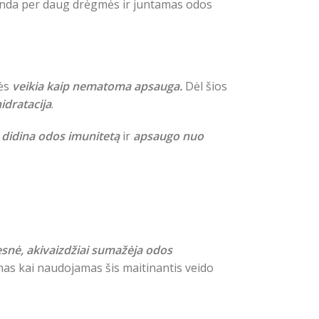
anda per daug drėgmės ir juntamas odos
lės
veikia kaip nematoma apsauga.
Dėl šios
idratacija
.
r
didina odos imunitetą
ir
apsaugo nuo
snė, akivaizdžiai sumažėja odos
mas kai naudojamas šis maitinantis veido