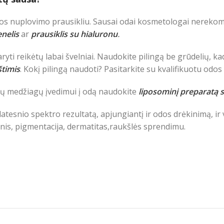
 jos nuplovimo prausikliu. Sausai odai kosmetologai nereko
enelis
ar
prausiklis su hialuronu
.
daryti reikėtų labai švelniai. Naudokite pilingą be grūdelių,
štimis
. Kokį pilingą naudoti? Pasitarkite su kvalifikuotu odos 
ųjų medžiagų įvedimui į odą naudokite
liposominį preparatą s
r platesnio spektro rezultatą, apjungiantį ir odos drėkinimą, 
nis, pigmentacija, dermatitas,raukšlės sprendimu.