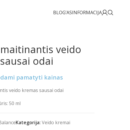
BLOG’AS
INFORMACIJA
 maitinantis veido
sausai odai
rėdami pamatyti kainas
antis veido kremas sausai odai
ris: 50 ml
Balance
Kategorija:
Veido kremai