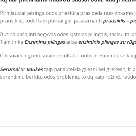
Pirmiausiai teisinga odos priežiūra prasideda nuo tinkamo
prausiklių, todėl tam puikiai gali pasitarnauti
prausiklis – pi
Būtina pašalinti negyvas odos ląsteles pilingais, tačiau tai 
Tam tinka
Enziminis pilingas
arba
enziminis pilingas su rūg
Gilesniam ir greitesniam rezultatui, odos drėkinimui, veikli
Serumai
ar
kaukės
taip pat suteikia gilesnį bei greitesnį i
sprendimu bei kitų odos problemų, tokių kaip rožinė, raudo