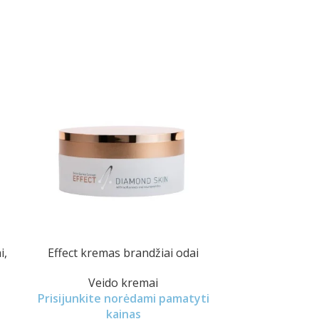
i,
Effect kremas brandžiai odai
Gilaus pove
liposomos bra
Veido kremai
Prisijunkite norėdami pamatyti
Liposo
kainas
Prisijunkit