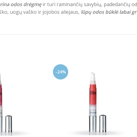
rina odos drėgmę
ir turi raminančių savybių, padedančių odai
aško, uogų vaško ir jojobos aliejaus,
lūpų odos būklė labai gr
-24%