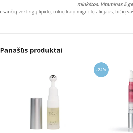
minkštos.
Vitaminas E
ge
esančių vertingų lipidų, tokių kaip migdolų aliejaus, bičių v
Panašūs produktai
-24%