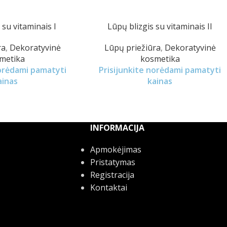
 su vitaminais I
Lūpų blizgis su vitaminais II
ra
,
Dekoratyvinė
Lūpų priežiūra
,
Dekoratyvinė
metika
kosmetika
norėdami pamatyti
Prisijunkite norėdami pamatyti
ainas
kainas
INFORMACIJA
Apmokėjimas
Pristatymas
Registracija
Kontaktai