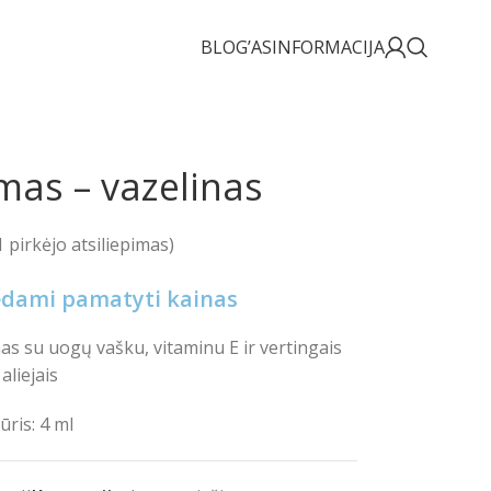
BLOG’AS
INFORMACIJA
mas – vazelinas
1
pirkėjo atsiliepimas)
rėdami pamatyti kainas
as su uogų vašku, vitaminu E ir vertingais
aliejais
ūris: 4 ml