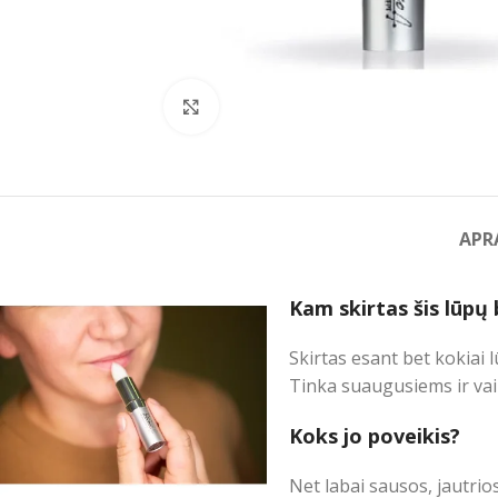
Spustelėkite norėdami padidinti
APR
Kam skirtas šis lūpų
Skirtas esant bet kokiai
Tinka suaugusiems ir va
Koks jo poveikis?
Net labai sausos, jautrio