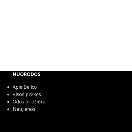
NUORODOS
Apie Belico
Visos prekės
Odos priežiūra
Naujienos