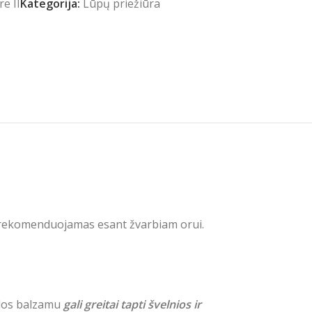
re II
Kategorija:
Lūpų priežiūra
č rekomenduojamas esant žvarbiam orui.
 odos balzamu
gali greitai tapti švelnios ir