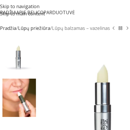
Skip to navigation
RADŽIA
APIE BELICO
PARDUOTUVĖ
Skip to main content
Pradžia
Lūpų priežiūra
Lūpų balzamas – vazelinas