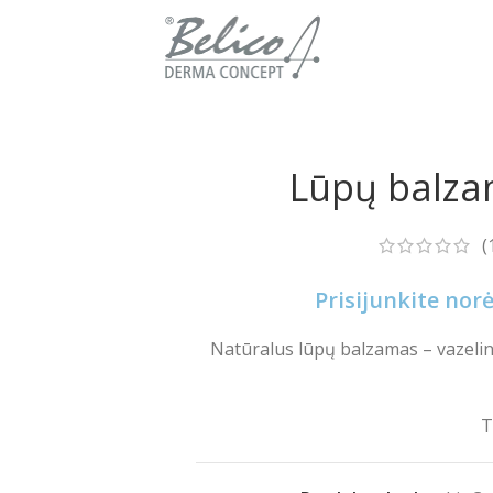
Lūpų balza
(
Prisijunkite no
Natūralus lūpų balzamas – vazelin
T