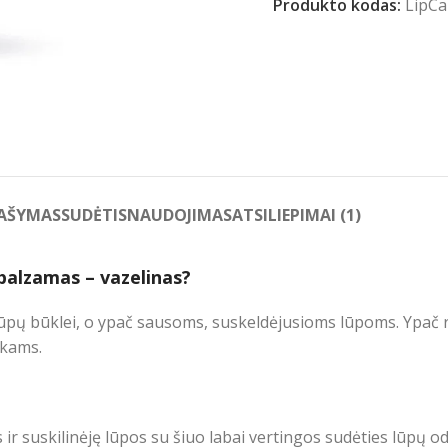
Produkto kodas:
LipCa
AŠYMAS
SUDĖTIS
NAUDOJIMAS
ATSILIEPIMAI (1)
 balzamas – vazelinas?
 lūpų būklei, o ypač sausoms, suskeldėjusioms lūpoms. Ypa
ikams.
s ir suskilinėję lūpos su šiuo labai vertingos sudėties lūpų