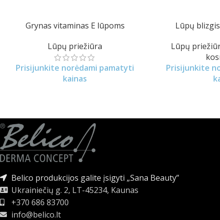
Grynas vitaminas E lūpoms
Lūpų blizgis
Lūpų priežiūra
Lūpų priežiū
kos
Prisijunkite norėdami pamatyti
Prisijunkite 
kainas
k
Belico produkcijos galite įsigyti „Sana Beauty”
Ukrainiečių g. 2, LT-45234, Kaunas
+370 686 83700
info@belico.lt