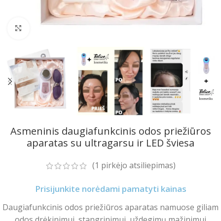
Spustelėkite norėdami padidinti
Asmeninis daugiafunkcinis odos priežiūros
aparatas su ultragarsu ir LED šviesa
(
1
pirkėjo atsiliepimas)
Prisijunkite norėdami pamatyti kainas
Daugiafunkcinis odos priežiūros aparatas namuose giliam
odos drėkinimui, stangrinimui, uždegimų mažinimui