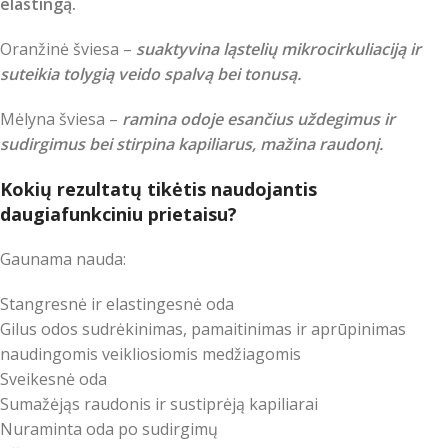
elastingą.
Oranžinė šviesa –
suaktyvina ląstelių mikrocirkuliaciją ir
suteikia tolygią veido spalvą bei tonusą.
Mėlyna šviesa –
ramina odoje esančius uždegimus ir
sudirgimus bei stirpina kapiliarus, mažina raudonį.
Kokių rezultatų tikėtis naudojantis
daugiafunkciniu prietaisu?
Gaunama nauda:
Stangresnė ir elastingesnė oda
Gilus odos sudrėkinimas, pamaitinimas ir aprūpinimas
naudingomis veikliosiomis medžiagomis
Sveikesnė oda
Sumažėjąs raudonis ir sustiprėją kapiliarai
Nuraminta oda po sudirgimų