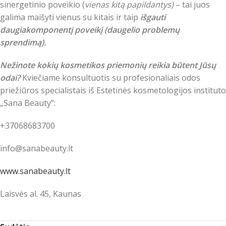
sinergetinio poveikio (
vienas kitą papildantys)
– tai juos
galima maišyti vienus su kitais ir taip
išgauti
daugiakomponentį poveikį (daugelio problemų
sprendimą).
Nežinote kokių kosmetikos priemonių reikia būtent Jūsų
odai?
Kviečiame konsultuotis su profesionaliais odos
priežiūros specialistais iš Estetinės kosmetologijos instituto
„Sana Beauty”:
+37068683700
info@sanabeauty.lt
www.sanabeauty.lt
Laisvės al. 45, Kaunas