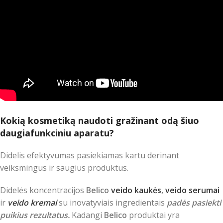
Kokią kosmetiką naudoti gražinant odą šiuo
daugiafunkciniu aparatu?
Didelis efektyvumas pasiekiamas kartu derinant
veiksmingus ir saugius produktus.
Didelės koncentracijos
Belico
veido kaukės
,
veido serumai
ir
veido kremai
su inovatyviais ingredientais
padės pasiekti
puikius rezultatus.
Kadangi
Belico
produktai yra