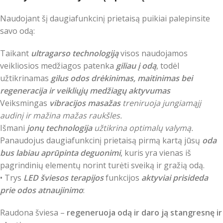
Naudojant šį daugiafunkcinį prietaisą puikiai palepinsite
savo odą:
Taikant
ultragarso technologiją
visos naudojamos
veikliosios medžiagos patenka
giliau į odą
, todėl
užtikrinamas
gilus odos drėkinimas, maitinimas bei
regeneracija ir veikliųjų medžiagų aktyvumas
Veiksmingas
vibracijos masažas
treniruoja jungiamąjį
audinį ir mažina mažas raukšles.
Išmani
jonų technologija
užtikrina optimalų valymą.
Panaudojus daugiafunkcinį prietaisą pirmą kartą jūsų
oda
bus labiau aprūpinta deguonimi
, kuris yra vienas iš
pagrindinių elementų norint turėti sveiką ir gražią odą.
• Trys
LED šviesos terapijos
funkcijos
aktyviai prisideda
prie odos atnaujinimo
:
Raudona šviesa –
regeneruoja odą ir daro ją stangresnę ir