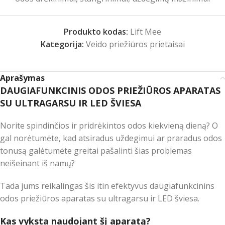
Produkto kodas:
Lift Mee
Kategorija:
Veido priežiūros prietaisai
Aprašymas
DAUGIAFUNKCINIS ODOS PRIEŽIŪROS APARATAS
SU ULTRAGARSU IR LED ŠVIESA
Norite spindinčios ir pridrėkintos odos kiekvieną dieną? O
gal norėtumėte, kad atsiradus uždegimui ar praradus odos
tonusą galėtumėte greitai pašalinti šias problemas
neišeinant iš namų?
Tada jums reikalingas šis itin efektyvus daugiafunkcinins
odos priežiūros aparatas su ultragarsu ir LED šviesa.
Kas vyksta naudojant šį aparatą?