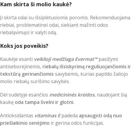
Kam skirta ši molio kaukė?
Ji skirta odai su išsiplėtusiomis poromis. Rekomenduojama
riebiai, problematinei odai, siekiant mažinti odos
riebaląvimąsi ir valyti odą.
Koks jos poveikis?
Kaukėje esanti
veiklioji medžiaga Evermat™
pasižymi
antiseborėjinėmis,
riebalų išsiskyrimą reguliuojančiomis ir
tekstūrą gerinančiomis
savybėmis, kurias papildo žaliojo
molio riebalų surišimo savybės.
Dėl sudėtyje esančios
medicininės kreidos
, naudojant šią
kaukę
oda tampa švelni ir glotni
.
Antioksidantas
vitaminas E
padeda
apsaugoti odą nuo
priešlaikinio senėjimo
ir gerina odos funkcijas.