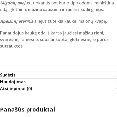
Migdolų aliejus
, tinkantis bet kurio tipo odoms, minkština
odą, glotnina,
mažina sausumą ir ramina sudirgimus.
Apelsinų eterinis
aliejus suteikia kaukei malonų kvapą.
Panaudojus kaukę oda iš karto jaučiasi mažiau riebi,
švaresnė, ramesnė, subalansuota, glotnesnė, o poros
sutrauktos
.
Sudėtis
Naudojimas
Atsiliepimai (0)
Panašūs produktai