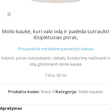
Spustelėkite norėdami padidinti
Molio kaukė, kuri valo odą ir padeda sutraukti
išsiplėtusias poras,
Prisijunkite norėdami pamatyti kainas
Valanti, poras sutraukianti, riebalų išsiskyrimą mažinanti ir
odą glotninanti molio kaukė
Tūris: 50 ml
Produkto kodas:
Mask IV
Kategorija:
Veido kaukės
Aprašymas