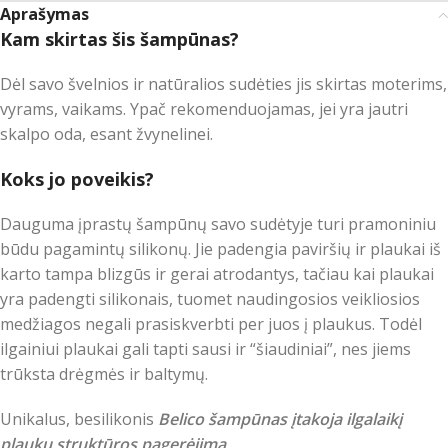
Aprašymas
Kam skirtas šis šampūnas?
Dėl savo švelnios ir natūralios sudėties jis skirtas moterims,
vyrams, vaikams. Ypač rekomenduojamas, jei yra jautri
skalpo oda, esant žvynelinei.
Koks jo poveikis?
Dauguma įprastų šampūnų savo sudėtyje turi pramoniniu
būdu pagamintų silikonų. Jie padengia paviršių ir plaukai iš
karto tampa blizgūs ir gerai atrodantys, tačiau kai plaukai
yra padengti silikonais, tuomet naudingosios veikliosios
medžiagos negali prasiskverbti per juos į plaukus. Todėl
ilgainiui plaukai gali tapti sausi ir “šiaudiniai”, nes jiems
trūksta drėgmės ir baltymų.
Unikalus, besilikonis
Belico šampūnas įtakoja ilgalaikį
plaukų struktūros pagerėjimą
.