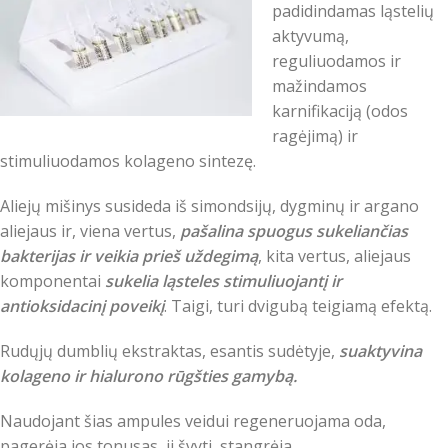
padidindamas ląstelių
aktyvumą,
reguliuodamos ir
mažindamos
karnifikaciją (odos
ragėjimą) ir
stimuliuodamos kolageno sintezę.
Aliejų mišinys susideda iš simondsijų, dygminų ir argano
aliejaus ir, viena vertus,
pašalina spuogus sukeliančias
bakterijas ir veikia prieš uždegimą
, kita vertus, aliejaus
komponentai
sukelia ląsteles stimuliuojantį ir
antioksidacinį poveikį
. Taigi, turi dvigubą teigiamą efektą.
Rudųjų dumblių ekstraktas, esantis sudėtyje,
suaktyvina
kolageno ir hialurono rūgšties gamybą.
Naudojant šias ampules veidui regeneruojama oda,
pagerėja jos tonusas, ji švyti, stangrėja.