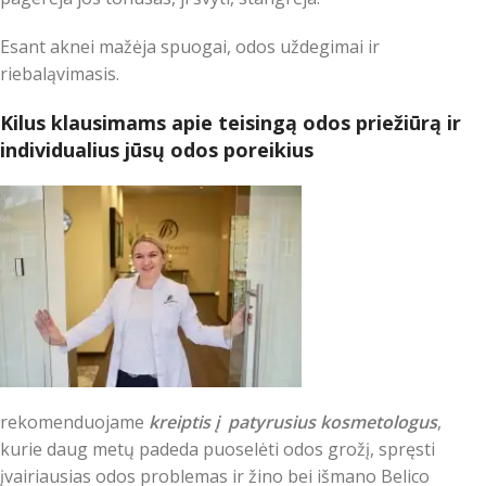
Esant aknei mažėja spuogai, odos uždegimai ir
riebaląvimasis.
Kilus klausimams apie teisingą odos priežiūrą ir
individualius jūsų odos poreikius
rekomenduojame
kreiptis į patyrusius kosmetologus
,
kurie daug metų padeda puoselėti odos grožį, spręsti
įvairiausias odos problemas ir žino bei išmano Belico