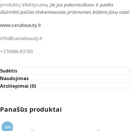
produktų efektyvumą.
Jie jus pakonsultuos ir padės
išsirinkti pačias tinkamiausias priemones būtent jūsų odai:
www.sanabeauty.lt
info@sanabeauty.lt
+370686 83700
Sudėtis
Naudojimas
Atsiliepimai (0)
Panašūs produktai
-29%