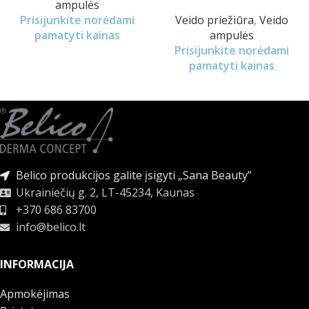
ampulės
Prisijunkite norėdami
Veido priežiūra
,
Veido
pamatyti kainas
ampulės
Prisijunkite norėdami
pamatyti kainas
Belico produkcijos galite įsigyti „Sana Beauty”
Ukrainiečių g. 2, LT-45234, Kaunas
+370 686 83700
info@belico.lt
INFORMACIJA
Apmokėjimas