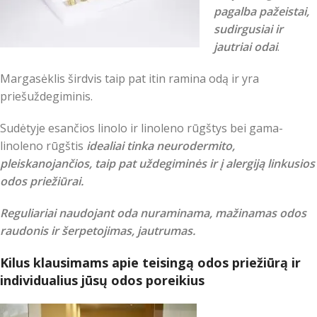
pagalba pažeistai,
sudirgusiai ir
jautriai odai
.
Margasėklis širdvis taip pat itin ramina odą ir yra
priešuždegiminis.
Sudėtyje esančios linolo ir linoleno rūgštys bei gama-
linoleno rūgštis
idealiai tinka neurodermito,
pleiskanojančios, taip pat uždegiminės ir į alergiją linkusios
odos priežiūrai.
Reguliariai naudojant oda nuraminama, mažinamas odos
raudonis ir šerpetojimas, jautrumas.
Kilus klausimams apie teisingą odos priežiūrą ir
individualius jūsų odos poreikius