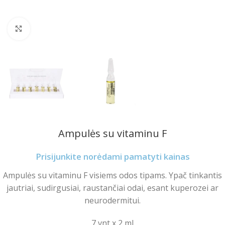
Spustelėkite norėdami padidinti
Ampulės su vitaminu F
Prisijunkite norėdami pamatyti kainas
Ampulės su vitaminu F visiems odos tipams. Ypač tinkantis
jautriai, sudirgusiai, raustančiai odai, esant kuperozei ar
neurodermitui.
7 vnt x 2 ml