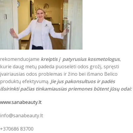
rekomenduojame
kreiptis į patyrusius kosmetologus
,
kurie daug metų padeda puoselėti odos grožį, spręsti
įvairiausias odos problemas ir žino bei išmano Belico
produktų efektyvumą.
Jie jus pakonsultuos ir padės
išsirinkti pačias tinkamiausias priemones būtent jūsų odai:
www.sanabeauty.lt
info@sanabeauty.lt
+370686 83700