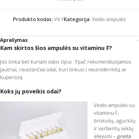
Produkto kodas:
Vit F
Kategorija:
Veido ampulės
Aprašymas
Kam skirtos šios ampulės su vitaminu F?
Jos tinka bet kuriam odos tipui. Ypač rekomenduojamos
jautriai, raustančiai odai, kuri linkusi į neurodermitą ar
kuperozę.
Koks jų poveikis odai?
Veido ampulės su
vitaminu F,
brokolių, agurklių
ir serbentų sėklų
aliejumi –
greita