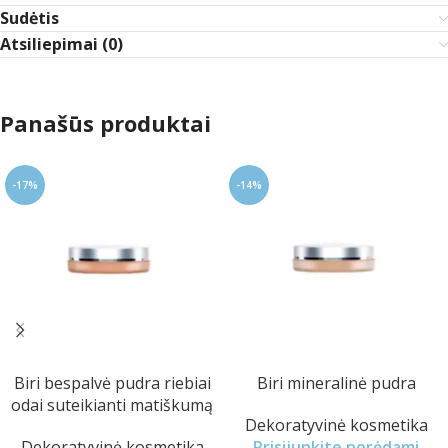
Sudėtis
Atsiliepimai (0)
Panašūs produktai
-17%
-14%
Biri bespalvė pudra riebiai
Biri mineralinė pudra
odai suteikianti matiškumą
Dekoratyvinė kosmetika
Dekoratyvinė kosmetika
Prisijunkite norėdami