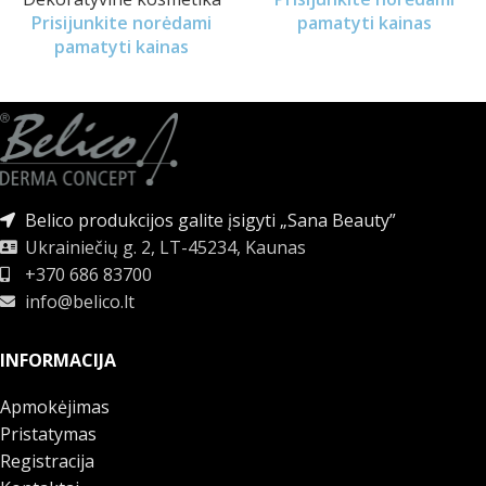
Prisijunkite norėdami
pamatyti kainas
pamatyti kainas
Belico produkcijos galite įsigyti „Sana Beauty”
Ukrainiečių g. 2, LT-45234, Kaunas
+370 686 83700
info@belico.lt
INFORMACIJA
Apmokėjimas
Pristatymas
Registracija