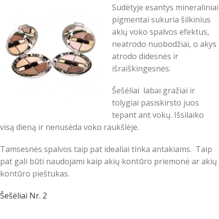
Sudėtyje esantys mineraliniai
pigmentai sukuria šilkinius
akių voko spalvos efektus,
neatrodo nuobodžiai, o akys
atrodo didesnės ir
išraiškingesnės.
Šešėliai labai gražiai ir
tolygiai pasiskirsto juos
tepant ant vokų. Išsilaiko
visą dieną ir nenusėda voko raukšlėje.
Tamsesnės spalvos taip pat idealiai tinka antakiams. Taip
pat gali būti naudojami kaip akių kontūro priemonė ar akių
kontūro pieštukas.
Šešėliai Nr. 2