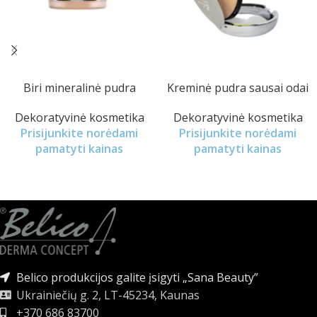
Biri mineralinė pudra
Kreminė pudra sausai odai
Dekoratyvinė kosmetika
Dekoratyvinė kosmetika
Prisijunkite norėdami
Prisijunkite norėdami
pamatyti kainas
pamatyti kainas
Belico produkcijos galite įsigyti „Sana Beauty”
Ukrainiečių g. 2, LT-45234, Kaunas
+370 686 83700