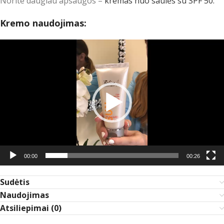
Norite daugiau apsaugos –
kremas nuo saulės su SPF 50.
Kremo naudojimas:
Video
grotuvas
00:00
00:26
Sudėtis
Naudojimas
Atsiliepimai (0)