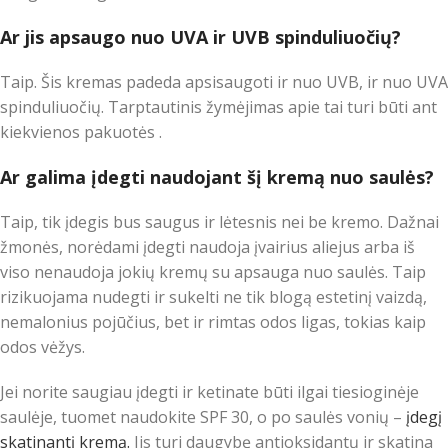
Ar jis apsaugo nuo UVA ir UVB spinduliuočių?
Taip. Šis kremas padeda apsisaugoti ir nuo UVB, ir nuo UVA
spinduliuočių. Tarptautinis žymėjimas apie tai turi būti ant
kiekvienos pakuotės .
Ar galima įdegti naudojant šį kremą nuo saulės?
Taip, tik įdegis bus saugus ir lėtesnis nei be kremo. Dažnai
žmonės, norėdami įdegti naudoja įvairius aliejus arba iš
viso nenaudoja jokių kremų su apsauga nuo saulės. Taip
rizikuojama nudegti ir sukelti ne tik blogą estetinį vaizdą,
nemalonius pojūčius, bet ir rimtas odos ligas, tokias kaip
odos vėžys.
Jei norite saugiau įdegti ir ketinate būti ilgai tiesioginėje
saulėje, tuomet naudokite SPF 30, o po saulės vonių –
įdegį
skatinantį kremą.
Jis turi daugybę antioksidantų ir skatina