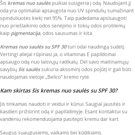
Šis
kremas nuo saulės
puikiai susigeria į odą. Naudojant jį
oda yra optimaliai apsaugota nuo UV spindulių sumažinant
spinduliuotės kiekį net 95%. Taip padedama apsisaugoti
nuo priešlaikinio odos senėjimo ir tokių odos problemų
kaip
pigmentacija
, odos sausumas ir kita.
Kremas nuo saulės su SPF 30
turi odai naudingą sudėtį.
Vertingi aliejai rūpinasi ja, o vitaminas E papildomai
apsaugo odą nuo laisvųjų radikalų. Dėl savo maitinamųjų
savybių
šis saulės
sukuria aksominį odos pojūtį ir gali būti
naudojamas vietoje „Belico“ kremo ryte.
Kam skirtas šis kremas nuo saulės su SPF 30?
Jis tinkamas naudoti ir veidui ir kūnui. Saugiai jausitės ir
kasdien prižiūrint odą ir paplūdimyje. Esant kontaktui su
vandeniu rekomenduojama pasitepti kremu dar kart.
Saugus suaugusiems, vaikams bei kūdikiams.