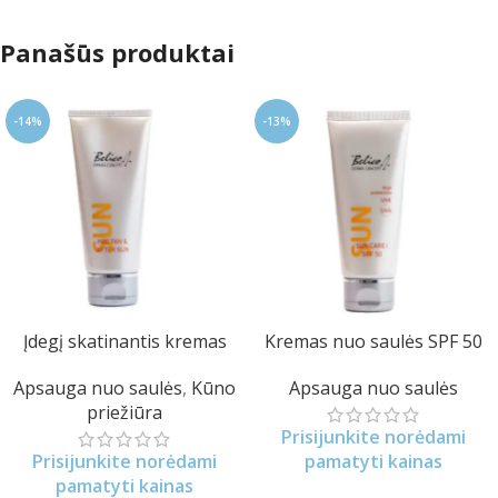
Panašūs produktai
-14%
-13%
Įdegį skatinantis kremas
Kremas nuo saulės SPF 50
Apsauga nuo saulės
,
Kūno
Apsauga nuo saulės
priežiūra
Prisijunkite norėdami
Prisijunkite norėdami
pamatyti kainas
pamatyti kainas