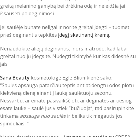
greitą melanino gamybą bei drėkina odą ir neleidžia jai
išsausėti po deginimosi.
Jei saulėje būnate neilgai ir norite greitai įdegti – tuomet
prieš deginantis tepkitės
įdegį skatinantį kremą.
Nenaudokite aliejų deginantis, nors ir atrodo, kad labai
greitai nuo jų įdegsite. Nudegti tikimybė kur kas didesnė su
jais.
Sana Beauty
kosmetologė Eglė Bliumkienė sako:
“Saulės apsaugą patarčiau teptis ant atidengtų odos plotų
kiekvieną dieną einant į lauką saulėtuoju sezonu.
Nesvarbu, ar einate pasivaikščioti, ar deginatės ar tiesiog
esate lauke – saulė jus vistiek “bučiuoja”, tad pasirūpinkite
tinkama
apsauga nuo saulės
ir beliks tik mėgautis jos
spinduliais
”