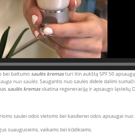
mo bei baltumo
saulės kremas
turi itin aukštą SPF 50 apsaugą
auga nuo saulės.
Saugantis nuo saulės didele dalimi sumaži
amas
saulės kremas
skatina regeneraciją ir apsaugo ląstelių 
oms saulei odos vietoms bei kasdienei odos apsaugai nuo 
ugus suaugusiems, vaikams bei kūdikiams.