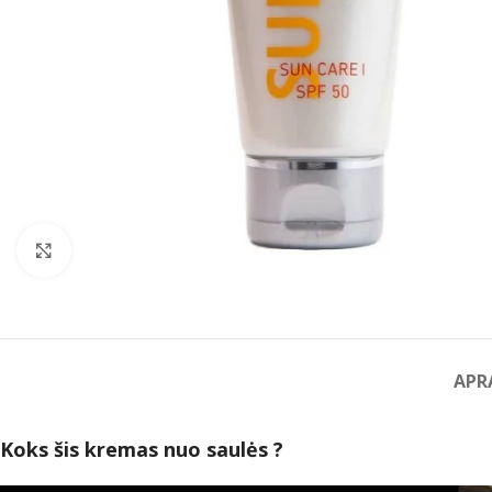
Spustelėkite norėdami padidinti
APR
Koks šis kremas nuo saulės ?