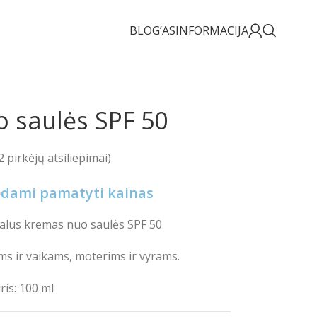
BLOG’AS
INFORMACIJA
 saulės SPF 50
2
pirkėjų atsiliepimai)
rėdami pamatyti kainas
ūralus kremas nuo saulės SPF 50
ms ir vaikams, moterims ir vyrams.
ris: 100 ml