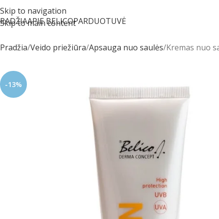
Skip to navigation
RADŽIA
APIE BELICO
PARDUOTUVĖ
Skip to main content
Pradžia
Veido priežiūra
Apsauga nuo saulės
Kremas nuo sa
-13%