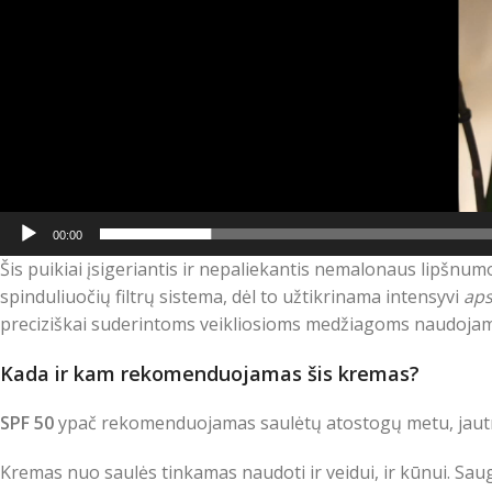
00:00
Šis puikiai įsigeriantis ir nepaliekantis nemalonaus lipšnu
spinduliuočių filtrų sistema, dėl to užtikrinama intensyvi
aps
preciziškai suderintoms veikliosioms medžiagoms naudoj
Kada ir kam rekomenduojamas šis kremas?
SPF 50
ypač rekomenduojamas saulėtų atostogų metu, jautri
Kremas nuo saulės tinkamas naudoti ir veidui, ir kūnui. Sa