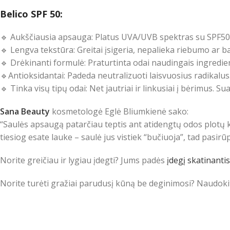
Belico SPF 50:
🔹 Aukščiausia apsauga: Platus UVA/UVB spektras su SPF50 a
🔹 Lengva tekstūra: Greitai įsigeria, nepalieka riebumo ar ba
🔹 Drėkinanti formulė: Praturtinta odai naudingais ingredien
🔹Antioksidantai: Padeda neutralizuoti laisvuosius radikalus
🔹 Tinka visų tipų odai: Net jautriai ir linkusiai į bėrimus. 
Sana Beauty
kosmetologė Eglė Bliumkienė sako:
“Saulės apsaugą patarčiau teptis ant atidengtų odos plotų k
tiesiog esate lauke – saulė jus vistiek “bučiuoja”, tad pasir
Norite greičiau ir lygiau įdegti? Jums padės
įdegį skatinanti
Norite turėti gražiai parudusį kūną be deginimosi? Naudok