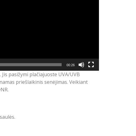
00:26
. Jis pasižymi plačiajuoste UVA/UVB
namas priešlaikinis senėjimas. Veikiant
DNR.
saulės.