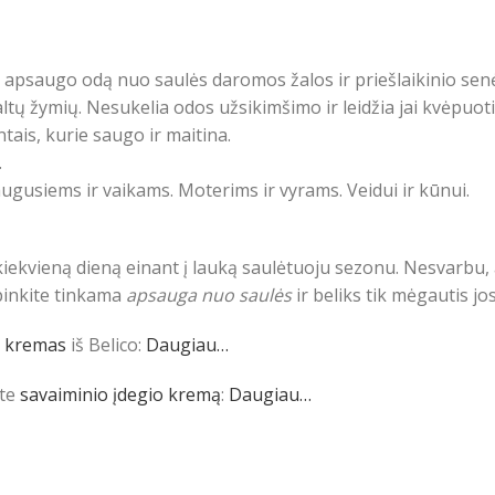
psaugo odą nuo saulės daromos žalos ir priešlaikinio senėji
ltų žymių. Nesukelia odos užsikimšimo ir leidžia jai kvėpuoti
tais, kurie saugo ir maitina.
.
Suaugusiems ir vaikams. Moterims ir vyrams. Veidui ir kūnui.
iekvieną dieną einant į lauką saulėtuoju sezonu. Nesvarbu, a
ūpinkite tinkama
apsauga nuo saulės
ir beliks tik mėgautis jo
s kremas
iš Belico:
Daugiau…
ite
savaiminio įdegio kremą
:
Daugiau…