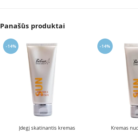
Panašūs produktai
-14%
-14%
Įdegį skatinantis kremas
Kremas nuo