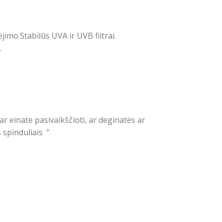
mo.Stabilūs UVA ir UVB filtrai.
.
r einate pasivaikščioti, ar deginatės ar
s spinduliais
”