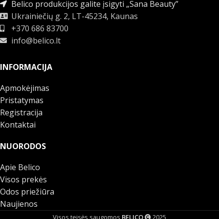
Belico produkcijos galite įsigyti „Sana Beauty”
Ukrainiečių g. 2, LT-45234, Kaunas
+370 686 83700
info@belico.lt
INFORMACIJA
Apmokėjimas
Pristatymas
Registracija
Kontaktai
NUORODOS
Apie Belico
Visos prekės
Odos priežiūra
Naujienos
Visos teisės saugomos
BELICO
2025