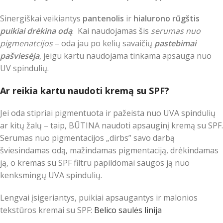
Sinergiškai veikiantys
pantenolis
ir
hialurono rūgštis
puikiai drėkina odą
. Kai naudojamas šis
serumas nuo
pigmenatcijos
– oda jau po kelių savaičių
pastebimai
pašviesėja
, jeigu kartu naudojama tinkama apsauga nuo
UV spindulių.
Ar reikia kartu naudoti kremą su SPF?
Jei oda stipriai pigmentuota ir pažeista nuo UVA spindulių
ar kitų žalų – taip, BŪTINA naudoti apsauginį kremą su SPF.
Serumas nuo pigmentacijos „dirbs” savo darbą
šviesindamas odą, mažindamas pigmentaciją, drėkindamas
ją, o kremas su SPF filtru papildomai saugos ją nuo
kenksmingų UVA spindulių.
Lengvai įsigeriantys, puikiai apsaugantys ir malonios
tekstūros kremai su SPF:
Belico saulės linija