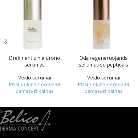
Drėkinantis hialurono
Odą regeneruojantis
serumas
serumas su peptidais
Veido serumai
Veido serumai
Prisijunkite norėdami
Prisijunkite norėdami
pamatyti kainas
pamatyti kainas