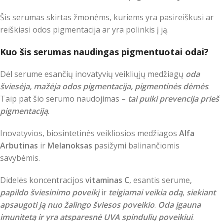
Šis serumas skirtas žmonėms, kuriems yra pasireiškusi ar
reiškiasi odos pigmentacija ar yra polinkis į ją.
Kuo šis serumas naudingas pigmentuotai odai?
Dėl serume esančių inovatyvių veikliųjų medžiagų
oda
šviesėja,
mažėja odos pigmentacija, pigmentinės dėmės
.
Taip pat šio serumo naudojimas –
tai puiki prevencija prieš
pigmentaciją
.
Inovatyvios, biosintetinės veikliosios medžiagos
Alfa
Arbutinas
ir
Melanoksas
pasižymi balinančiomis
savybėmis.
Didelės koncentracijos
vitaminas C
, esantis serume,
papildo šviesinimo poveikį
ir
teigiamai veikia odą
,
siekiant
apsaugoti ją nuo žalingo šviesos poveikio
.
Oda įgauna
imunitetą ir yra atsparesnė UVA spindulių poveikiui
.