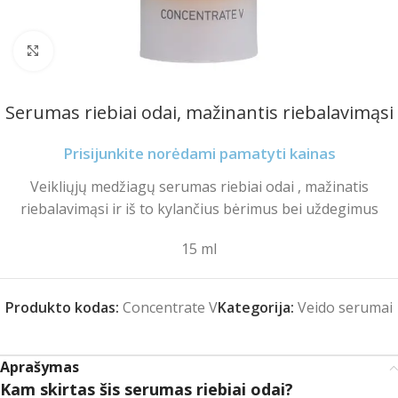
Spustelėkite norėdami padidinti
Serumas riebiai odai, mažinantis riebalavimąsi
Prisijunkite norėdami pamatyti kainas
Veikliųjų medžiagų serumas riebiai odai , mažinatis
riebalavimąsi ir iš to kylančius bėrimus bei uždegimus
15 ml
Produkto kodas:
Concentrate V
Kategorija:
Veido serumai
Aprašymas
Kam skirtas šis serumas riebiai odai?