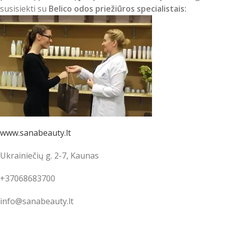
susisiekti su
Belico odo
s priežiūros specialistais:
www.sanabeauty.lt
Ukrainiečių g. 2-7, Kaunas
+37068683700
info@sanabeauty.lt