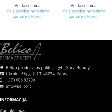
Veido serumai
Veido serumai
Prisijunkite norėdami
Prisijunkite norėdami
pamatyti kainas
pamatyti kainas
Belico produkcijos galite įsigyti „Sana Beauty”
Ukrainiečių g. 2, LT-45234, Kaunas
+370 686 83700
info@belico.lt
INFORMACIJA
Apmokėjimas