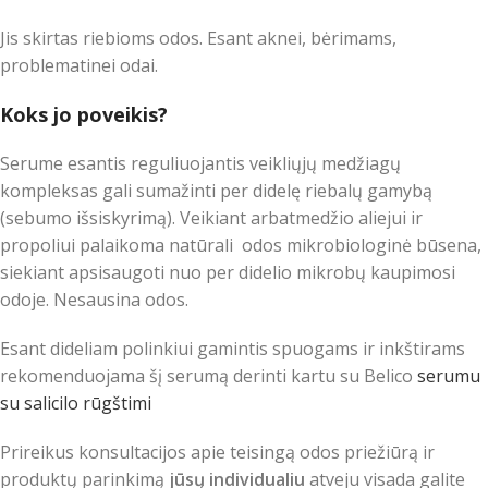
Jis skirtas riebioms odos. Esant aknei, bėrimams,
problematinei odai.
Koks jo poveikis?
Serume esantis reguliuojantis veikliųjų medžiagų
kompleksas gali sumažinti per didelę riebalų gamybą
(sebumo išsiskyrimą). Veikiant arbatmedžio aliejui ir
propoliui palaikoma natūrali odos mikrobiologinė būsena,
siekiant apsisaugoti nuo per didelio mikrobų kaupimosi
odoje. Nesausina odos.
Esant dideliam polinkiui gamintis spuogams ir inkštirams
rekomenduojama šį serumą derinti kartu su Belico
serumu
su salicilo rūgštimi
Prireikus konsultacijos apie teisingą odos priežiūrą ir
produktų parinkimą
jūsų individualiu
atveju visada galite