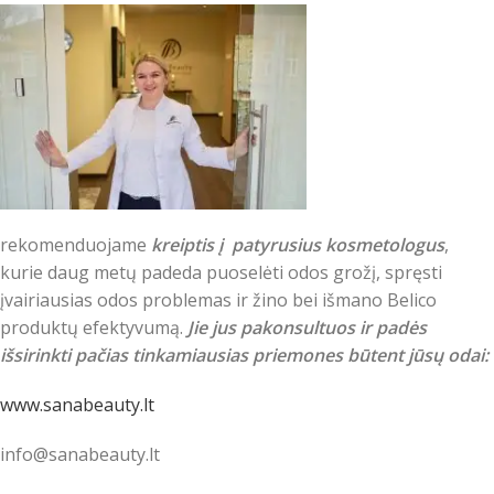
rekomenduojame
kreiptis į patyrusius kosmetologus
,
kurie daug metų padeda puoselėti odos grožį, spręsti
įvairiausias odos problemas ir žino bei išmano Belico
produktų efektyvumą.
Jie jus pakonsultuos ir padės
išsirinkti pačias tinkamiausias priemones būtent jūsų odai:
www.sanabeauty.lt
info@sanabeauty.lt