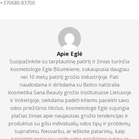
+370686 83700
Apie Eglė
Susipažinkite su tarptautinę patirtį ir žinias turinčia
kosmetologe Egle Bliumkiene, sukaupusia daugiau
nei 10 metų patirtį grožio industrijoje. Pati
naudodama ir dirbdama su Belico natūralia
kosmetika Sana Beauty grožio institutuose Lietuvoje
ir Vokietijoje, siekdama padėti kitiems pasiekti savo
odos priežiūros tikslus, kosmetologė Eglė sujungia
plačias žinias apie naujausias grožio tendencijas ir
produktus su giliu individualių odos tipų ir problemų
supratimu. Nesvarbu, ar ieškote patarimų, kaip
pasirinkti geriausią veido odos priežiūros rutiną ar