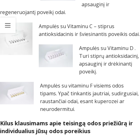
apsauginį ir
regeneruojantį poveikį odai.
Ampulės su Vitaminu C – stiprus
antioksidacinis ir šviesinantis poveikis odai.
Ampulės su Vitaminu D .
Turi stiprų antioksidacinį,
apsauginį ir drėkinantį
poveikį.
Ampulės su vitaminu F visiems odos
tipams. Ypač tinkantis jautriai, sudirgusiai,
raustančiai odai, esant kuperozei ar
neurodermitui.
Kilus klausimams apie teisingą odos priežiūrą ir
individualius jūsų odos poreikius