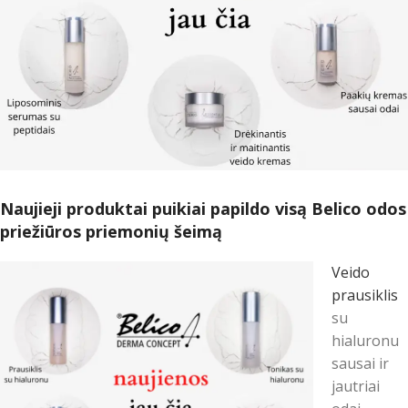
Naujieji produktai puikiai papildo visą Belico odos
priežiūros priemonių šeimą
Veido
prausiklis
su
hialuronu
sausai ir
jautriai