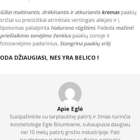
Giliai maitinantis
,
drėkinantis ir atkuriantis
kremas
paakių
sričiai su preciziškai atrinktais vertingais aliejais ir į
liposomas patalpinta
hialurono rūgštimi.
Padeda
mažinti
priešlaikinio senėjimo ženklus
paakių zonoje ir
fotosenėjimo padarinius.
Stangrina paakių sritį
.
ODA DŽIAUGIASI, NES YRA BELICO !
Apie Eglė
Susipažinkite su tarptautinę patirtį ir žinias turinčia
kosmetologe Egle Bliumkiene, sukaupusia daugiau
nei 10 metų patirtį grožio industrijoje. Pati
naudodama ir dirbdama su Belico natūralia