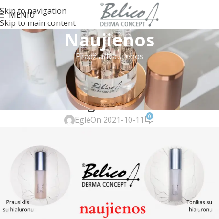
Skip to navigation
MENIU
Skip to main content
Naujienos
Pradžia
Naujienos
NAUJIENOS
Nauja Zero linija su dar daugiau
drėgmės odai
0
Eglė
On 2021-10-11