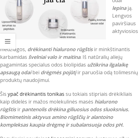
odai
lepina
ją.
Lengvos
paviršiaus
aktyviosios
medžiagos,
drėkinanti hialurono rūgštis
ir minkštinantis
karbamidas
švelniai valo ir maitina
. Iš natūralių aliejų
pagamintas specialus odos biolipidas
užtikrina ilgalaikę
apsaugą odai
bei
drėgmės pojūtį
ir paruošia odą tolimesnių
produktų naudojimui.
Šis
ypač drėkinantis tonikas
su tokiais stipriais drėkikliais
kaip didelės ir mažos molekulinės masės
hialurono
rūgštis
ir
pantenolis drėkina giliuosius odos sluoksnius.
Biomimetinis aktyvus amino rūgščių ir alantoino
kompleksas kaupia drėgmę ir subalansuoja odos pH.