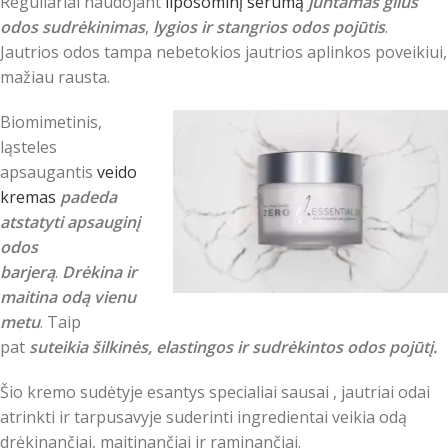
Reguliariai naudojant
liposominį serumą
juntamas gilus
odos sudrėkinimas
,
lygios ir stangrios odos pojūtis
.
Jautrios odos tampa nebetokios jautrios aplinkos poveikiui,
mažiau rausta.
Biomimetinis,
ląsteles
apsaugantis
veido
kremas
padeda
atstatyti apsauginį
odos
barjerą
.
Drėkina ir
maitina odą vienu
metu
. Taip
pat
suteikia šilkinės, elastingos ir sudrėkintos odos pojūtį.
Šio kremo sudėtyje esantys specialiai sausai , jautriai odai
atrinkti ir tarpusavyje suderinti ingredientai veikia odą
drėkinančiai, maitinančiai ir raminančiai.