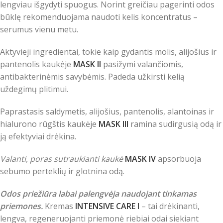
lengviau išgydyti spuogus. Norint greičiau pagerinti odos
būklę rekomenduojama naudoti kelis koncentratus –
serumus vienu metu.
Aktyvieji ingredientai, tokie kaip gydantis molis, alijošius ir
pantenolis kaukėje
MASK II
pasižymi valančiomis,
antibakterinėmis savybėmis. Padeda užkirsti kelią
uždegimų plitimui.
Paprastasis saldymetis, alijošius, pantenolis, alantoinas ir
hialurono rūgštis kaukėje
MASK III
ramina sudirgusią odą ir
ją efektyviai drėkina.
Valanti, poras sutraukianti kaukė
MASK IV
apsorbuoja
sebumo perteklių ir glotnina odą.
Odos priežiūra labai palengvėja naudojant tinkamas
priemones.
Kremas
INTENSIVE CARE I
– tai drėkinanti,
lengva, regeneruojanti priemonė riebiai odai siekiant