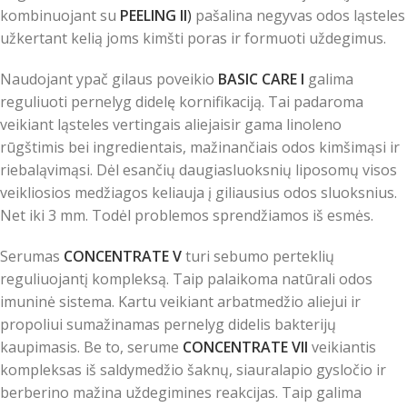
kombinuojant su
PEELING II
)
pašalina negyvas odos ląsteles
užkertant kelią joms kimšti poras ir formuoti uždegimus.
Naudojant ypač gilaus poveikio
BASIC CARE I
galima
reguliuoti pernelyg didelę kornifikaciją. Tai padaroma
veikiant ląsteles vertingais aliejaisir gama linoleno
rūgštimis bei ingredientais, mažinančiais odos kimšimąsi ir
riebaląvimąsi. Dėl esančių daugiasluoksnių liposomų visos
veikliosios medžiagos keliauja į giliausius odos sluoksnius.
Net iki 3 mm. Todėl problemos sprendžiamos iš esmės.
Serumas
CONCENTRATE V
turi sebumo perteklių
reguliuojantį kompleksą. Taip palaikoma natūrali odos
imuninė sistema. Kartu veikiant arbatmedžio aliejui ir
propoliui sumažinamas pernelyg didelis bakterijų
kaupimasis. Be to, serume
CONCENTRATE VII
veikiantis
kompleksas iš saldymedžio šaknų, siauralapio gysločio ir
berberino mažina uždegimines reakcijas. Taip galima