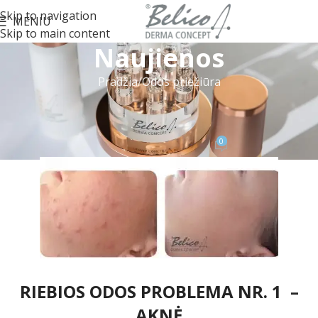
Skip to navigation
MENIU
Skip to main content
Naujienos
Pradžia
Odos priežiūra
ODOS PRIEŽIŪRA
RIEBIOS ODOS PRIEŽIŪRA
0
Belico
On 2020-04-09
RIEBIOS ODOS PROBLEMA NR. 1 –
AKNĖ