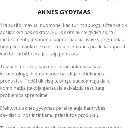
AKNĖS GYDYMAS
Yra susiformavusi nuomonė, kad turint spuogų užtenka tik
apsilankyti pas daktarą, kuris skirs aknei gydyti skirtų
medikamentų ir spuogai paprasčiausiai išnyks. Jeigu tokiu
būdų neaplanko sėkmė – tuomet žmonės pradeda suprasti,
kad tai turbūt nėra jau taip paprasta.
Tas pats nutinka, kai reguliariai lankomasi pas
kosmetologę, bet namuose naudoja netinkamus
produktus. Todėl tik visų teisingų sudedamųjų dalių
kombinacija įtakoja geriausią akivaizdų rezultatą
problemos sprendime.
Efektyvus aknės gydymas pareikalauja kantrybės,
savidisciplinos ir tinkamų priežiūros produktų.