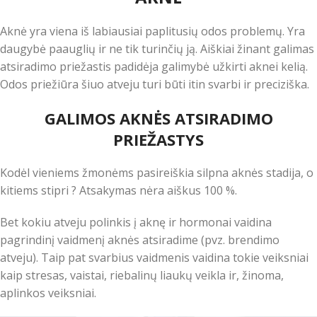
Aknė yra viena iš labiausiai paplitusių odos problemų. Yra
daugybė paauglių ir ne tik turinčių ją. Aiškiai žinant galimas
atsiradimo priežastis padidėja galimybė užkirti aknei kelią.
Odos priežiūra šiuo atveju turi būti itin svarbi ir preciziška.
GALIMOS AKNĖS ATSIRADIMO
PRIEŽASTYS
Kodėl vieniems žmonėms pasireiškia silpna aknės stadija, o
kitiems stipri ? Atsakymas nėra aiškus 100 %.
Bet kokiu atveju polinkis į aknę ir hormonai vaidina
pagrindinį vaidmenį aknės atsiradime (pvz. brendimo
atveju). Taip pat svarbius vaidmenis vaidina tokie veiksniai
kaip stresas, vaistai, riebalinų liaukų veikla ir, žinoma,
aplinkos veiksniai.