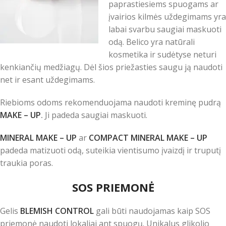
paprastiesiems spuogams ar
įvairios kilmės uždegimams yra
labai svarbu saugiai maskuoti
odą. Belico yra natūrali
kosmetika ir sudėtyse neturi
kenkiančių medžiagų. Dėl šios priežasties saugu ją naudoti
net ir esant uždegimams.
Riebioms odoms rekomenduojama naudoti kreminę pudrą
MAKE – UP
.
Ji padeda saugiai maskuoti.
MINERAL MAKE – UP
ar
COMPACT MINERAL MAKE – UP
padeda matizuoti odą, suteikia vientisumo įvaizdį ir truputį
traukia poras.
SOS PRIEMONĖ
Gelis
BLEMISH CONTROL
gali būti naudojamas kaip SOS
priemonė naudoti lokaliai ant spuogų. Unikalus glikolio