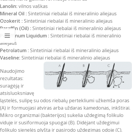
Lanolin:
vilnos vaškas
Mineral Oil :
Sintetiniai riebalai iš mineralinio aliejaus
Ozokerit :
Sintetiniai riebalai iš mineralinio aliejaus
Paraffin (Oil) :
Sintetiniai riebalai iš mineralinio aliejaus
Paraffinum Liquidum :
Sintetiniai riebalai iš mineralinio
aliejaus
Petrolatum :
Sintetiniai riebalai iš mineralinio aliejaus
Vaseline:
Sintetiniai riebalai iš mineralinio aliejaus
Naudojimo
rezultatas:
suragėją ir
atsisluoksniavę
ląstelės, sulipę su odos riebalų pertekliumi užkemša poras
(A) ir formuojasi atviras arba uždaras kamedonas, inkštirai.
Mikro organizmai (bakterijos) sukelia uždegimą folikulo
viduje ir susiformuoja spuogai (B). Didėjant uždegimui
folikulo sienelės plyšta ir pasirodo uždegimas odoje (C).