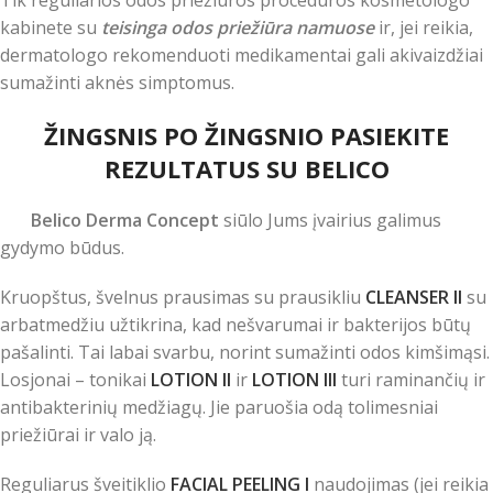
Tik reguliarios odos priežiūros procedūros kosmetologo
kabinete su
teisinga odos priežiūra namuose
ir, jei reikia,
dermatologo rekomenduoti medikamentai gali akivaizdžiai
sumažinti aknės simptomus.
ŽINGSNIS PO ŽINGSNIO PASIEKITE
REZULTATUS SU BELICO
Belico Derma Concept
siūlo Jums įvairius galimus
gydymo būdus.
Kruopštus, švelnus prausimas su prausikliu
CLEANSER II
su
arbatmedžiu užtikrina, kad nešvarumai ir bakterijos būtų
pašalinti. Tai labai svarbu, norint sumažinti odos kimšimąsi.
Losjonai – tonikai
LOTION II
ir
LOTION III
turi raminančių ir
antibakterinių medžiagų. Jie paruošia odą tolimesniai
priežiūrai ir valo ją.
Reguliarus šveitiklio
FACIAL PEELING I
naudojimas (jei reikia