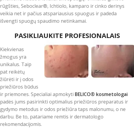
rūgšties, Seboclear®, Ichtiolo, kamparo ir cinko derinys
veikia net ir pačius atspariausius spuogus ir padeda
išvengti spuogų spaudimo netinkamai.
PASIKLIAUKITE PROFESIONALAIS
Kiekvienas
žmogus yra
unikalus. Taip
pat reikėtų
žiūrėti ir į odos
priežiūros būdus
ir priemones. Specialiai apmokyti
BELICO® kosmetologai
padės jums pasirinkti optimalius priežiūros preparatus ir
gydymo metodus ir odos priežiūra taps malonumu, o ne
darbu. Be to, patariame remtis ir dermatologo
rekomendacijomis.