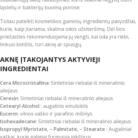
ląstelių ir bakterijų buvimą porose.
Toliau pateikti kosmetikos gaminių ingredientų pavyzdžiai,
kurie, kaip įtariama, skatina odos užsiteršimą. Dėl šios
priežasties rekomenduojama jų vengti, kai oda yra riebi,
linkusi kimštis, turi aknę ar spuogų.
AKNĘ ĮTAKOJANTYS AKTYVIEJI
INGREDIENTAI
Cera Microcristallina
: Sintetiniai riebalai iš mineralinio
aliejaus
Ceresin
: Sintetiniai riebalai iš mineralinio aliejaus
Cetearyl Alcohol :
augalinis emulsiklis
Eucerin:
vilnos vaško ir parafino mišinys
Isohexadecane
: Sintetiniai riebalai iš mineralinio aliejaus
Isopropyl Myristate, – Palmitate, – Stearate :
Augaliniai
vaškai, kurie galimai formuoja inkštirus