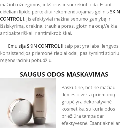
mažinti uždegimus, inkštirus ir sudrėkinti odą. Esant
dideliam lipido pertekliui rekomenduojamas gelinis
SKIN
CONTROL I
. Jis efektyviai mažina sebumo gamybą ir
išsiskyrimą, drėkina, traukia poras, glotnina odą.Veikia
antibakteriškai ir antimikrobiškai.
Emulsija
SKIN CONTROL II
taip pat yra labai lengvos
konsistencijos priemonė riebiai odai, pasižyminti stipriu
regeneraciniu pobūdžiu.
SAUGUS ODOS MASKA
VIMAS
Paskutinė, bet ne mažiau
dėmesio verta priemonių
grupė yra dekoratyvinė
kosmetika, su kuria odos
priežiūra tampa dar
efektyvesnė. Esant aknei ar