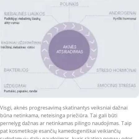
Visgi, aknės progresavimą skatinantys veiksniai dažnai
būna netinkama, neteisinga priežiūra. Tai gali būti
pernelyg dažnas ar netinkamas pilingo naudojimas. Taip
pat kosmetikoje esančių kamedogeniškai veikiančių
sudedamųjų dalių naudojimas, kuris skatina negyvų odos